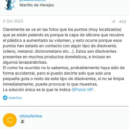
Martillo de Herejes
5 Oct 2023
#33
Claramente se ve en las fotos que los puntos (muy localizados)
que se están pelando es porque la capa de silicona que recubre
el plástico a aumentado su volumen, y esto ocurre porque esos
puntos han estado en contacto con algún tipo de disolvente.
(xileno, metanol. diclorometano etc...). Estos son disolventes
presentes en muchos productos domésticos, e incluso en
algunos lavaparabrisas.
El como ha ocurrido no lo sabemos, probablemente haya sido de
forma accidental, pero si puedo decirte solo que solo una
pequeña gota o resto de este tipo de disolventes, si no se limpia
inmediatamente, puede provocar lo que muestras.
La solución única es la que te indica
@Pablo MP
.
R
mantes
e
a
c
chinchirino
C
t
i
o