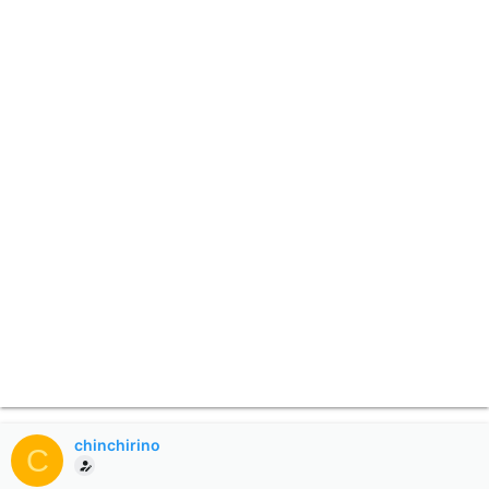
chinchirino
C