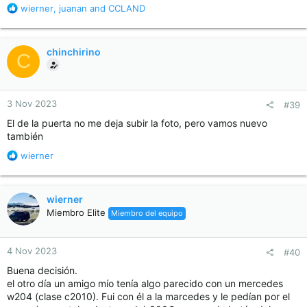
R
wierner
,
juanan
and
CCLAND
e
a
c
chinchirino
C
t
i
o
n
3 Nov 2023
#39
s
:
El de la puerta no me deja subir la foto, pero vamos nuevo
también
R
wierner
e
a
c
wierner
t
Miembro Elite
Miembro del equipo
i
o
n
4 Nov 2023
#40
s
:
Buena decisión.
el otro día un amigo mío tenía algo parecido con un mercedes
w204 (clase c2010). Fui con él a la marcedes y le pedían por el