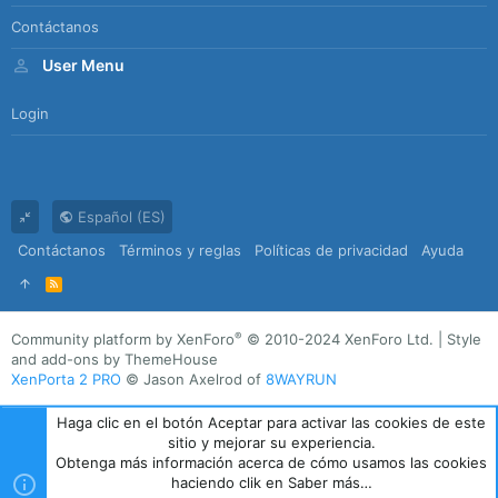
Contáctanos
User Menu
Login
Español (ES)
Contáctanos
Términos y reglas
Políticas de privacidad
Ayuda
R
S
S
®
Community platform by XenForo
© 2010-2024 XenForo Ltd.
|
Style
and add-ons by ThemeHouse
XenPorta 2 PRO
© Jason Axelrod of
8WAYRUN
Haga clic en el botón Aceptar para activar las cookies de este
sitio y mejorar su experiencia.
Obtenga más información acerca de cómo usamos las cookies
haciendo clik en Saber más…