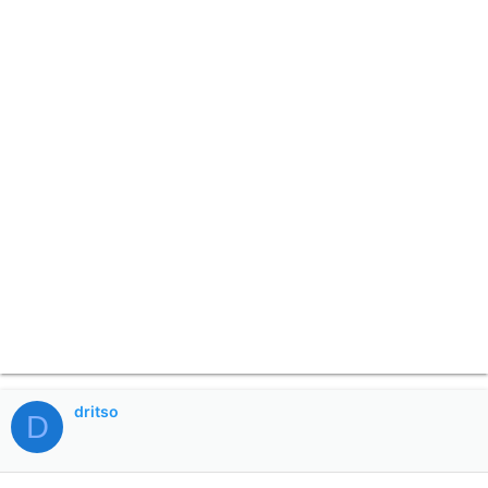
dritso
D