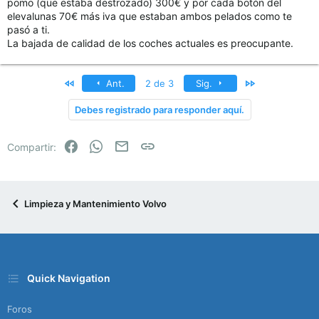
pomo (que estaba destrozado) 300€ y por cada botón del
elevalunas 70€ más iva que estaban ambos pelados como te
pasó a ti.
La bajada de calidad de los coches actuales es preocupante.
Primero
Último
Ant.
2 de 3
Sig.
Debes registrado para responder aquí.
Facebook
WhatsApp
Email
Enlace
Compartir:
Limpieza y Mantenimiento Volvo
Quick Navigation
Foros