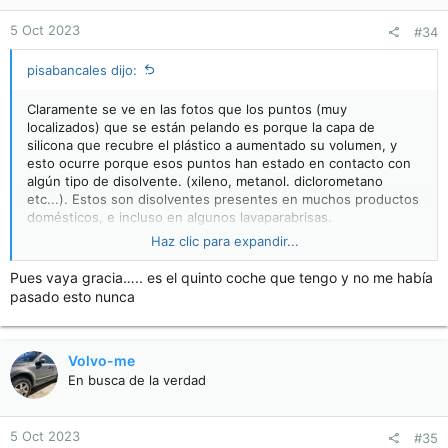
n
5 Oct 2023
#34
s
:
pisabancales dijo:
Claramente se ve en las fotos que los puntos (muy
localizados) que se están pelando es porque la capa de
silicona que recubre el plástico a aumentado su volumen, y
esto ocurre porque esos puntos han estado en contacto con
algún tipo de disolvente. (xileno, metanol. diclorometano
etc...). Estos son disolventes presentes en muchos productos
domésticos, e incluso en algunos lavaparabrisas.
El como ha ocurrido no lo sabemos, probablemente haya sido
Haz clic para expandir...
de forma accidental, pero si puedo decirte solo que solo una
pequeña gota o resto de este tipo de disolventes, si no se
Pues vaya gracia….. es el quinto coche que tengo y no me había
limpia inmediatamente, puede provocar lo que muestras.
pasado esto nunca
La solución única es la que te indica
@Pablo MP
.
Volvo-me
En busca de la verdad
5 Oct 2023
#35